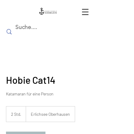
Hobie Cat14
Katamaran für eine Person
2 Std.
2
Erlichsee Oberhausen
S
t
d