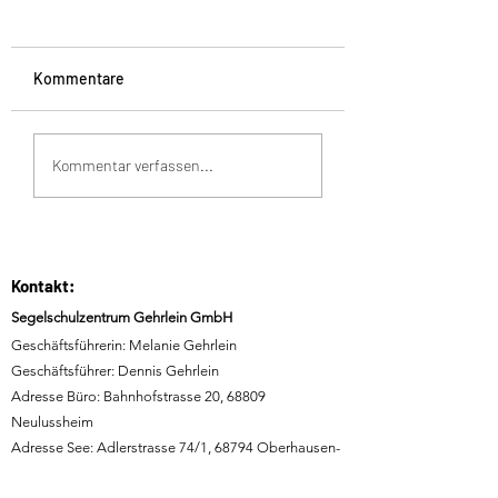
Kommentare
Termine 2026 sind
Auf der Suche na
Kommentar verfassen...
online
einem passenden
Weihnachtsgesch
Kontakt:
Segelschulzentrum Gehrlein GmbH
Geschäftsführerin: Melanie Gehrlein
Geschäftsführer: Dennis Gehrlein
Adresse Büro: Bahnhofstrasse 20, 68809
Neulussheim
Adresse See: Adlerstrasse 74/1, 68794 Oberhausen-
Rheinhausen