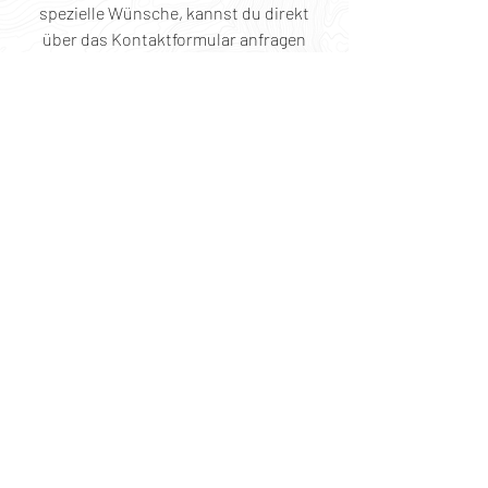
spezielle Wünsche, kannst du direkt
über das Kontaktformular anfragen
Kontakt:
Segelschulzentrum Gehrlein GmbH
Geschäftsführerin: Melanie Gehrlein
Geschäftsführer: Dennis Gehrlein
Adresse Büro: Bahnhofstrasse 20, 68809
Neulussheim
Adresse See: Adlerstrasse 74/1, 68794 Oberhausen-
Rheinhausen
Telefon:
0173 2619056
- Dennis Gehrlein
Telefon:
0174 3903473
- Melanie Gehrlein
E-mail:
info@segelschule-gehrlein.de
Allgemeines: