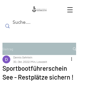
Beitrag
Dennis Gehrlein
30. Okt. 2022
1 Min. Lesezeit
Sportbootführerschein
See - Restplätze sichern !