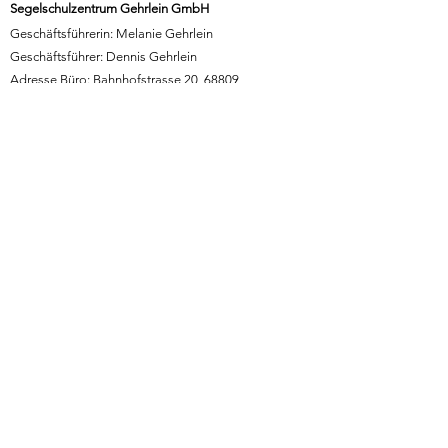
Segelschulzentrum Gehrlein GmbH
Geschäftsführerin: Melanie Gehrlein
Geschäftsführer: Dennis Gehrlein
Adresse Büro: Bahnhofstrasse 20, 68809
Neulussheim
Adresse See: Adlerstrasse 74/1, 68794 Oberhausen-
Rheinhausen
Telefon:
0173 2619056
- Dennis Gehrlein
Telefon:
0174 3903473
- Melanie Gehrlein
E-mail:
info@segelschule-gehrlein.de
Allgemeines:
Allgemeine Geschäftsbedingungen
Impressum
Datenschutz