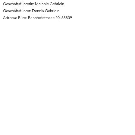
Geschäftsführerin: Melanie Gehrlein
Geschäftsführer: Dennis Gehrlein
Adresse Büro: Bahnhofstrasse 20, 68809
Neulussheim
Adresse See: Adlerstrasse 74/1, 68794 Oberhausen-
Rheinhausen
Telefon:
0173 2619056
- Dennis Gehrlein
Telefon:
0174 3903473
- Melanie Gehrlein
E-mail:
info@segelschule-gehrlein.de
Allgemeines:
Allgemeine Geschäftsbedingungen
Impressum
Datenschutz