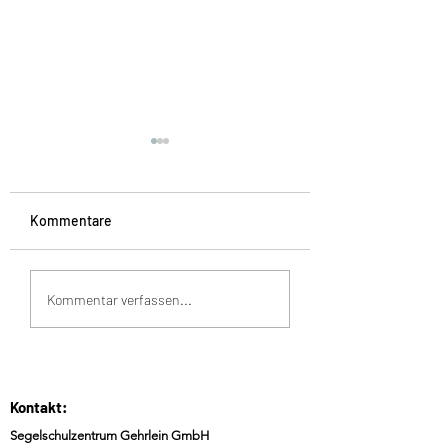
Kommentare
Termine 2026 sind
Auf der Suche na
Kommentar verfassen...
online
einem passenden
Weihnachtsgesch
Kontakt:
Segelschulzentrum Gehrlein GmbH